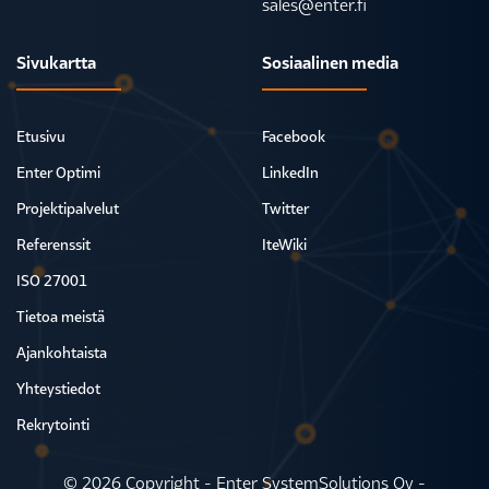
sales@enter.fi
Sivukartta
Sosiaalinen media
Etusivu
Facebook
Enter Optimi
LinkedIn
Projektipalvelut
Twitter
Referenssit
IteWiki
ISO 27001
Tietoa meistä
Ajankohtaista
Yhteystiedot
Rekrytointi
© 2026 Copyright - Enter SystemSolutions Oy -