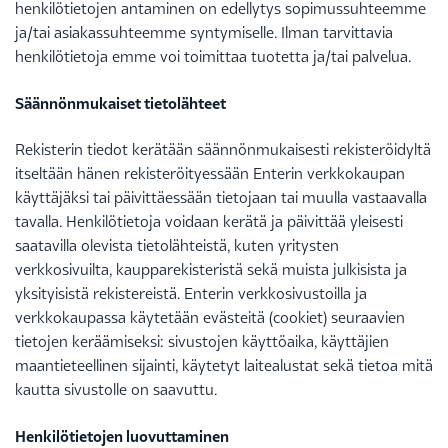
henkilötietojen antaminen on edellytys sopimussuhteemme
ja/tai asiakassuhteemme syntymiselle. Ilman tarvittavia
henkilötietoja emme voi toimittaa tuotetta ja/tai palvelua.
Säännönmukaiset tietolähteet
Rekisterin tiedot kerätään säännönmukaisesti rekisteröidyltä
itseltään hänen rekisteröityessään Enterin verkkokaupan
käyttäjäksi tai päivittäessään tietojaan tai muulla vastaavalla
tavalla. Henkilötietoja voidaan kerätä ja päivittää yleisesti
saatavilla olevista tietolähteistä, kuten yritysten
verkkosivuilta, kaupparekisteristä sekä muista julkisista ja
yksityisistä rekistereistä. Enterin verkkosivustoilla ja
verkkokaupassa käytetään evästeitä (cookiet) seuraavien
tietojen keräämiseksi: sivustojen käyttöaika, käyttäjien
maantieteellinen sijainti, käytetyt laitealustat sekä tietoa mitä
kautta sivustolle on saavuttu.
Henkilötietojen luovuttaminen