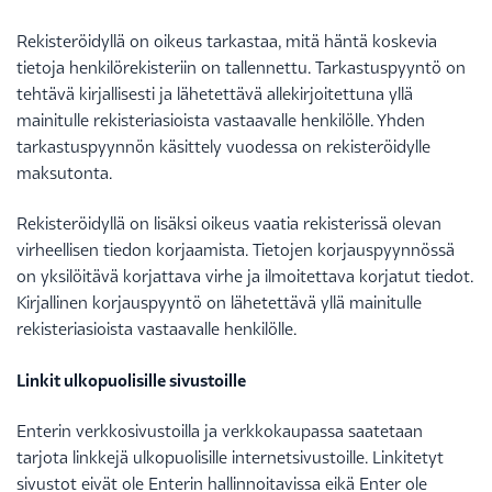
Rekisteröidyllä on oikeus tarkastaa, mitä häntä koskevia
tietoja henkilörekisteriin on tallennettu. Tarkastuspyyntö on
tehtävä kirjallisesti ja lähetettävä allekirjoitettuna yllä
mainitulle rekisteriasioista vastaavalle henkilölle. Yhden
tarkastuspyynnön käsittely vuodessa on rekisteröidylle
maksutonta.
Rekisteröidyllä on lisäksi oikeus vaatia rekisterissä olevan
virheellisen tiedon korjaamista. Tietojen korjauspyynnössä
on yksilöitävä korjattava virhe ja ilmoitettava korjatut tiedot.
Kirjallinen korjauspyyntö on lähetettävä yllä mainitulle
rekisteriasioista vastaavalle henkilölle.
Linkit ulkopuolisille sivustoille
Enterin verkkosivustoilla ja verkkokaupassa saatetaan
tarjota linkkejä ulkopuolisille internetsivustoille. Linkitetyt
sivustot eivät ole Enterin hallinnoitavissa eikä Enter ole