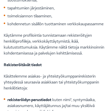
tapahtumien järjestäminen,
toimeksiannon tilaaminen,
kohdennetun sisällön tuottaminen verkkokaupassamme
Käytämme profilointia tunnistamaan rekisteröityjen
henkilöprofiileja, verkkokäyttäytymistä, ikää,
kulutustottumuksia. Käytämme näitä tietoja markkinoinnin
kohdentamisessa ja palvelujen kehittämisessä.
Rekisteröitävät tiedot
Käsittelemme asiakas- ja yhteistyökumppanirekisterin
yhteydessä seuraavia asiakkaan tai yhteistyökumppanin
henkilötietoja:
rekisteröidyn perustiedot
kuten nimi*, syntymäaika,
asiakasnumero, käyttäjätunnus ja/tai muu yksilöivä