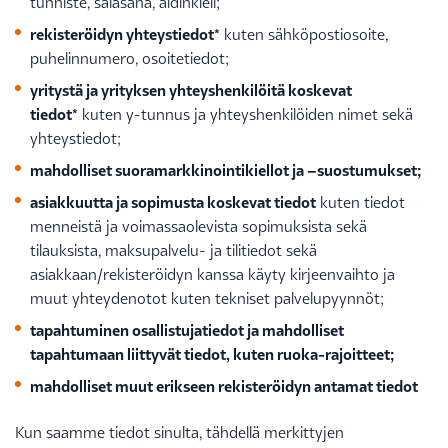
tunniste, salasana, äidinkieli;
rekisteröidyn yhteystiedot*
kuten sähköpostiosoite,
puhelinnumero, osoitetiedot;
yritystä ja yrityksen yhteyshenkilöitä koskevat
tiedot*
kuten y-tunnus ja yhteyshenkilöiden nimet sekä
yhteystiedot;
mahdolliset suoramarkkinointikiellot ja –suostumukset;
asiakkuutta ja sopimusta koskevat tiedot
kuten tiedot
menneistä ja voimassaolevista sopimuksista sekä
tilauksista, maksupalvelu- ja tilitiedot sekä
asiakkaan/rekisteröidyn kanssa käyty kirjeenvaihto ja
muut yhteydenotot kuten tekniset palvelupyynnöt;
tapahtuminen osallistujatiedot ja mahdolliset
tapahtumaan liittyvät tiedot, kuten ruoka-rajoitteet;
mahdolliset muut erikseen rekisteröidyn antamat tiedot
Kun saamme tiedot sinulta, tähdellä merkittyjen