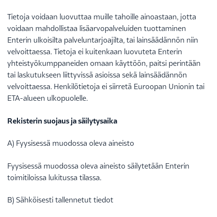
Tietoja voidaan luovuttaa muille tahoille ainoastaan, jotta
voidaan mahdollistaa lisäarvopalveluiden tuottaminen
Enterin ulkoisilta palveluntarjoajilta, tai lainsäädännön niin
velvoittaessa. Tietoja ei kuitenkaan luovuteta Enterin
yhteistyökumppaneiden omaan käyttöön, paitsi perintään
tai laskutukseen liittyvissä asioissa sekä lainsäädännön
velvoittaessa. Henkilötietoja ei siirretä Euroopan Unionin tai
ETA-alueen ulkopuolelle.
Rekisterin suojaus ja säilytysaika
A) Fyysisessä muodossa oleva aineisto
Fyysisessä muodossa oleva aineisto säilytetään Enterin
toimitiloissa lukitussa tilassa.
B) Sähköisesti tallennetut tiedot