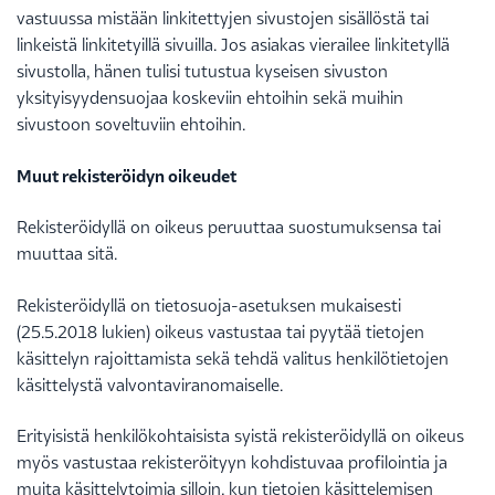
vastuussa mistään linkitettyjen sivustojen sisällöstä tai
linkeistä linkitetyillä sivuilla. Jos asiakas vierailee linkitetyllä
sivustolla, hänen tulisi tutustua kyseisen sivuston
yksityisyydensuojaa koskeviin ehtoihin sekä muihin
sivustoon soveltuviin ehtoihin.
Muut rekisteröidyn oikeudet
Rekisteröidyllä on oikeus peruuttaa suostumuksensa tai
muuttaa sitä.
Rekisteröidyllä on tietosuoja-asetuksen mukaisesti
(25.5.2018 lukien) oikeus vastustaa tai pyytää tietojen
käsittelyn rajoittamista sekä tehdä valitus henkilötietojen
käsittelystä valvontaviranomaiselle.
Erityisistä henkilökohtaisista syistä rekisteröidyllä on oikeus
myös vastustaa rekisteröityyn kohdistuvaa profilointia ja
muita käsittelytoimia silloin, kun tietojen käsittelemisen