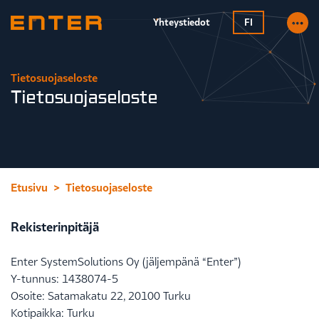
Yhteystiedot
FI
Tietosuojaseloste
Tietosuojaseloste
Etusivu
Tietosuojaseloste
Rekisterinpitäjä
Enter SystemSolutions Oy (jäljempänä “Enter”)
Y-tunnus: 1438074-5
Osoite: Satamakatu 22, 20100 Turku
Kotipaikka: Turku