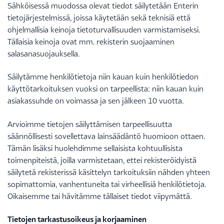
Sähköisessä muodossa olevat tiedot säilytetään Enterin
tietojärjestelmissä, joissa käytetään sekä teknisiä että
ohjelmallisia keinoja tietoturvallisuuden varmistamiseksi.
Tällaisia keinoja ovat mm. rekisterin suojaaminen
salasanasuojauksella.
Säilytämme henkilötietoja niin kauan kuin henkilötiedon
käyttötarkoituksen vuoksi on tarpeellista: niin kauan kuin
asiakassuhde on voimassa ja sen jälkeen 10 vuotta.
Arvioimme tietojen säilyttämisen tarpeellisuutta
säännöllisesti sovellettava lainsäädäntö huomioon ottaen.
Tämän lisäksi huolehdimme sellaisista kohtuullisista
toimenpiteistä, joilla varmistetaan, ettei rekisteröidyistä
säilytetä rekisterissä käsittelyn tarkoituksiin nähden yhteen
sopimattomia, vanhentuneita tai virheellisiä henkilötietoja.
Oikaisemme tai hävitämme tällaiset tiedot viipymättä.
Tietojen tarkastusoikeus ja korjaaminen