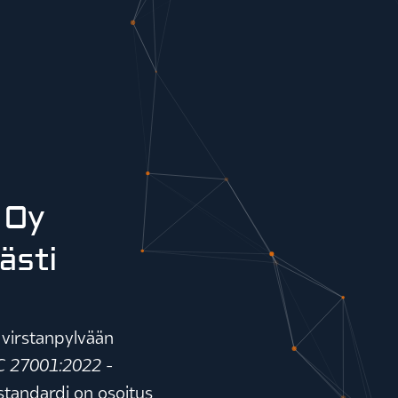
 Oy
ästi
 virstanpylvään
C 27001:2022 -
 standardi on osoitus