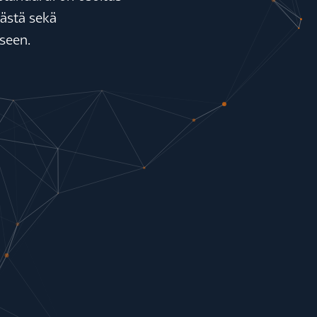
mästä sekä
seen.