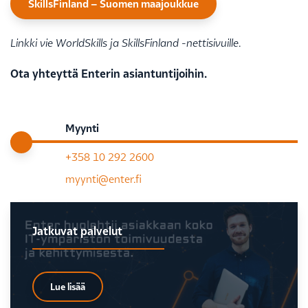
SkillsFinland – Suomen maajoukkue
Linkki vie WorldSkills ja SkillsFinland -nettisivuille
.
Ota yhteyttä Enterin asiantuntijoihin.
Myynti
+358 10 292 2600
myynti@enter.fi
Jatkuvat palvelut
Lue lisää