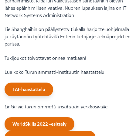
parhaimmisto. Kilpailun vaikeustason sanotaankin olevan
lähes epäinhimillisen vaativa. Nuoren lupauksen lajina on IT
Network Systems Administration
Tie Shanghaihin on päällystetty tiukalla harjoitteluohjelmalla
ja käytännön työtehtävillä Enterin tietojärjestelmäprojektien
parissa.
Tukijoukot toivottavat onnea matkaan!
Lue koko Turun ammatti-instituutin haastattelu:
TAI-haastattelu
Linkki vie Turun ammatti-instituutin verkkosivulle.
WorldSkills 2022 -esittely