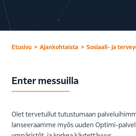
Etusivu
Ajankohtaista
Sosiaali- ja terv
Enter messuilla
Olet tervetullut tutustumaan palveluihimme
lanseeraamme myös uuden Optimi-palveluko
ympäristöt, ja korkea käytettävyys.