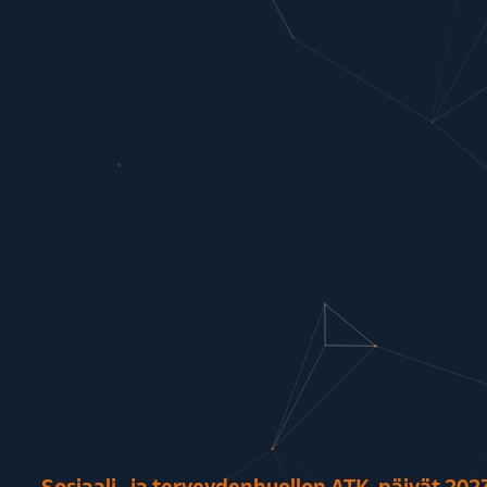
Sosiaali- ja terveydenhuollon ATK-päivät 202