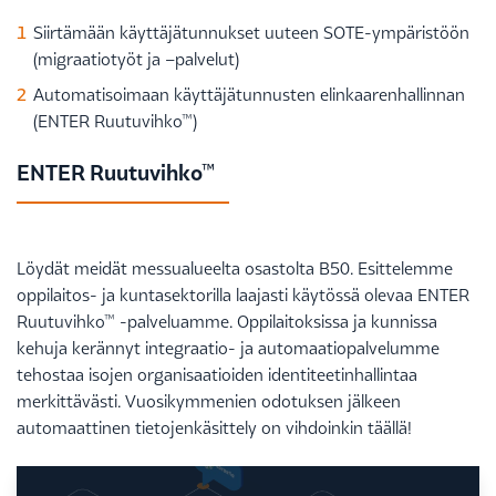
Siirtämään käyttäjätunnukset uuteen SOTE-ympäristöön
(migraatiotyöt ja –palvelut)
Automatisoimaan käyttäjätunnusten elinkaarenhallinnan
(ENTER Ruutuvihko™)
ENTER Ruutuvihko™
Löydät meidät messualueelta osastolta B50. Esittelemme
oppilaitos- ja kuntasektorilla laajasti käytössä olevaa ENTER
Ruutuvihko™ -palveluamme. Oppilaitoksissa ja kunnissa
kehuja kerännyt integraatio- ja automaatiopalvelumme
tehostaa isojen organisaatioiden identiteetinhallintaa
merkittävästi. Vuosikymmenien odotuksen jälkeen
automaattinen tietojenkäsittely on vihdoinkin täällä!