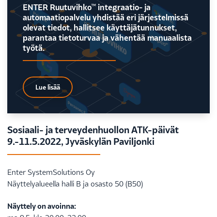
ENTER Ruutuvihko™ integraatio- ja
automaatiopalvelu yhdistää eri järjestelmissä
olevat tiedot, hallitsee käyttäjätunnukset,
parantaa tietoturvaa ja vähentää manuaalista
työtä.
Lue lisää
Sosiaali- ja terveydenhuollon ATK-päivät
9.-11.5.2022, Jyväskylän Paviljonki
Enter SystemSolutions Oy
Näyttelyalueella halli B ja osasto 50 (B50)
Näyttely on avoinna: