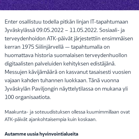
Enter osallistuu todella pitkän linjan IT-tapahtumaan
Jyväskylässä 09.05.2022 – 11.05.2022. Sosiaali- ja
terveydenhoidon ATK-päivät järjestettiin ensimmäisen
kerran 1975 Siilinjärvellä — tapahtumalla on
huomattava historia suomalaisen terveydenhuollon
digitaalisten palveluiden kehityksen edistäjänä.
Messujen kävijämäärä on kasvanut tasaisesti vuosien
vajaan kahden tuhannen luokkaan. Tänä vuonna
Jyväskylän Paviljongin näyttelytilassa on mukana yli
100 organisaatiota.
Maakunta- ja soteuudistuksen ollessa kuumimmillaan ovat
ATK-päivät ajankohtaisempia kuin koskaan.
Autamme uusia hyvinvointialueita