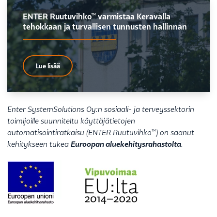
ENTER Ruutuvihko™ varmistaa Keravalla
tehokkaan ja turvallisen tunnusten hallinnan
Lue lisää
Enter SystemSolutions Oy:n sosiaali- ja terveyssektorin
toimijoille suunniteltu käyttäjätietojen
automatisointiratkaisu (ENTER Ruutuvihko™) on saanut
kehitykseen tukea
Euroopan aluekehitysrahastolta
.