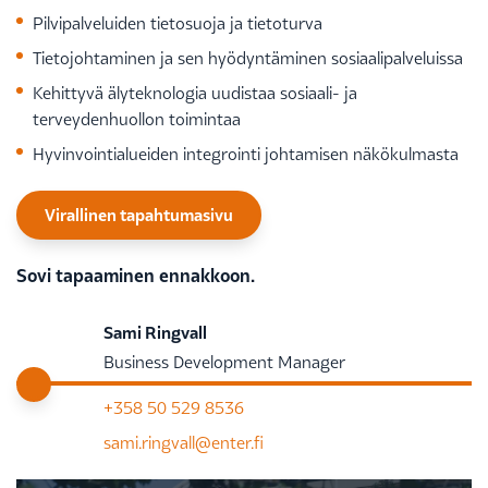
Pilvipalveluiden tietosuoja ja tietoturva
Tietojohtaminen ja sen hyödyntäminen sosiaalipalveluissa
Kehittyvä älyteknologia uudistaa sosiaali- ja
terveydenhuollon toimintaa
Hyvinvointialueiden integrointi johtamisen näkökulmasta
Virallinen tapahtumasivu
Sovi tapaaminen ennakkoon.
Sami Ringvall
Business Development Manager
+358 50 529 8536
sami.ringvall@enter.fi