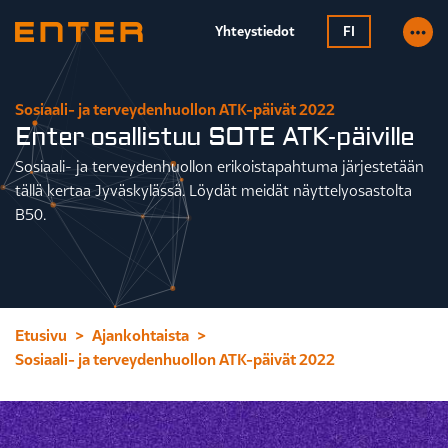
Yhteystiedot
FI
Sosiaali- ja terveydenhuollon ATK-päivät 2022
Enter osallistuu SOTE ATK-päiville
Sosiaali- ja terveydenhuollon erikoistapahtuma järjestetään
tällä kertaa Jyväskylässä. Löydät meidät näyttelyosastolta
B50.
Etusivu
Ajankohtaista
Sosiaali- ja terveydenhuollon ATK-päivät 2022