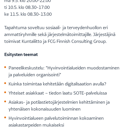
ma 9.5. klo 20.00-22.00
ti 10.5. klo 08.30-17.00
ke 11.5. klo 08.30-13.00
Tapahtuma soveltuu sosiaali- ja terveydenhuollon eri
ammattiryhmille sekä järjestelmätoimittajille. Järjestäjinä
toimivat Kuntaliitto ja FCG Finnish Consulting Group.
Esitysten teemat
Paneelikeskustelu: ”Hyvinvointialueiden muodostaminen
ja palveluiden organisointi”
Kuinka toimintaa kehitetään digitalisaation avulla?
Yhteiset asiakkaat – tiedon laatu SOTE-palveluissa
Asiakas- ja potilastietojärjestelmien kehittäminen ja
yhtenäisen kokonaisuuden luominen
Hyvinvointialueen palvelutoiminnan kokoaminen
asiakastarpeiden mukaiseksi