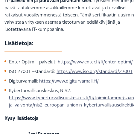
IT-palveluihin ja jatkuvaan parantamiseen.
Työskentelemme jo
päivä taataksemme asiakkaillemme luotettavat ja turvalliset
ratkaisut vuosikymmenestä toiseen. Tämä sertifikaatin uusimi
vahvistaa yrityksen asemaa tietoturvan edelläkävijänä ja
luotettavana IT-kumppanina.
Lisätietoja:
Enter Optimi –palvelut:
https://www.enter.fi/fi/enter-optimi/
ISO 27001 –standardi:
https://www.iso.org/standard/27001
Digiturvamalli:
https://www.digiturvamalli.fi/
Kyberturvallisuuskeskus, NIS2:
https://www.kyberturvallisuuskeskus.fi/fi/toimintamme/saan
ja-valvonta/nis2-euroopan-unionin-kyberturvallisuusdirektii
Kysy lisätietoja
Jani Ruohonen