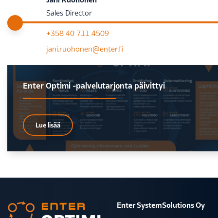
Sales Director
+358 40 711 4509
jani.ruohonen@enter.fi
Enter Optimi -palvelutarjonta päivittyi
Lue lisää
Enter SystemSolutions Oy