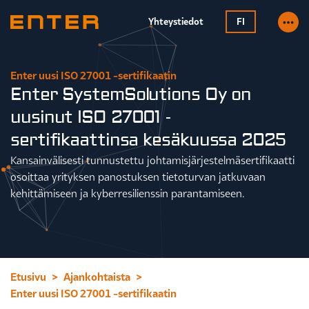
Yhteystiedot
FI
Enter uusi ISO 27001 -sertifikaatin
Enter SystemSolutions Oy on
uusinut ISO 27001 -
sertifikaattinsa kesäkuussa 2025
Kansainvälisesti tunnustettu johtamisjärjestelmäsertifikaatti
osoittaa yrityksen panostuksen tietoturvan jatkuvaan
kehittämiseen ja kyberresilienssin parantamiseen.
Etusivu
Ajankohtaista
Enter uusi ISO 27001 -sertifikaatin