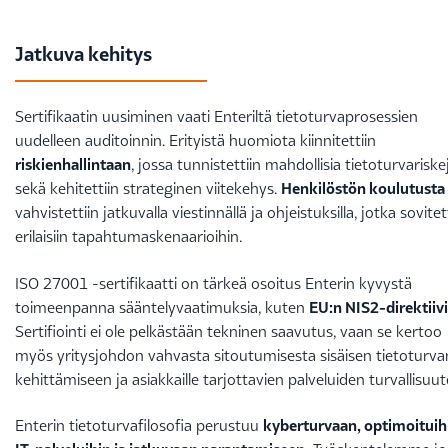
Jatkuva kehitys
Sertifikaatin uusiminen vaati Enteriltä tietoturvaprosessien
uudelleen auditoinnin. Erityistä huomiota kiinnitettiin
riskienhallintaan
, jossa tunnistettiin mahdollisia tietoturvariske
sekä kehitettiin strateginen viitekehys.
Henkilöstön koulutusta
vahvistettiin jatkuvalla viestinnällä ja ohjeistuksilla, jotka sovitet
erilaisiin tapahtumaskenaarioihin.
ISO 27001 -sertifikaatti on tärkeä osoitus Enterin kyvystä
toimeenpanna sääntelyvaatimuksia, kuten
EU:n NIS2-direktiivi
Sertifiointi ei ole pelkästään tekninen saavutus, vaan se kertoo
myös yritysjohdon vahvasta sitoutumisesta sisäisen tietoturva
kehittämiseen ja asiakkaille tarjottavien palveluiden turvallisuut
Enterin tietoturvafilosofia perustuu
kyberturvaan, optimoituih