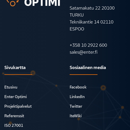
Satamakatu 22 20100
TURKU
Tekniikantie 14 02110
ESPOO
+358 10 2922 600
sales@enter.fi
Sivukartta
Sosiaalinen media
Etusivu
Facebook
Enter Optimi
LinkedIn
Projektipalvelut
Twitter
Referenssit
IteWiki
ISO 27001