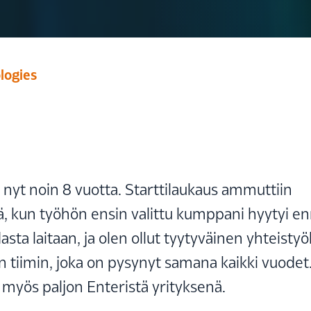
logies
nyt noin 8 vuotta. Starttilaukaus ammuttiin
ä, kun työhön ensin valittu kumppani hyytyi e
asta laitaan, ja olen ollut tyytyväinen yhteisty
n tiimin, joka on pysynyt samana kaikki vuode
yös paljon Enteristä yrityksenä.