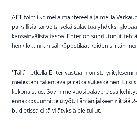
AFT toimii kolmella mantereella ja meillä Varkau
paikallisia tarpeita sekä sulautua yhdeksi globaa
kansainvälistä tasoa. Enter on suoriutunut tehtäv
henkilökunnan sähköpostilaatikoiden siirtämine
”Tällä hetkellä Enter vastaa monista yrityksemme
mielestäni rakentava ja ratkaisukeskeinen. Ei sii
kokonaisuus. Sovimme vuosipalavereissa kehitys
ennakkosuunnittelutyöt. Tämän jälkeen riittää 
budjetissa eikä yllätyksiä ole tullut.