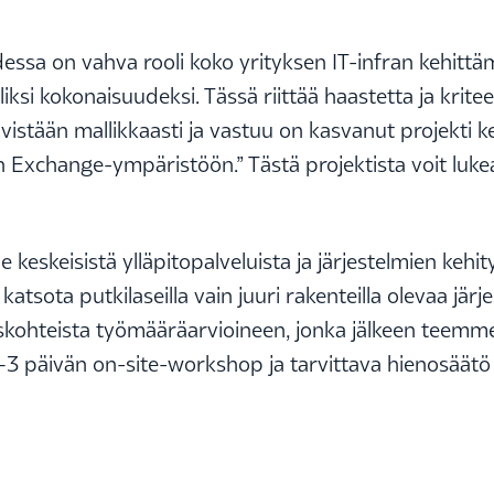
dessa on vahva rooli koko yrityksen IT-infran kehittäm
liksi kokonaisuudeksi. Tässä riittää haastetta ja krite
istään mallikkaasti ja vastuu on kasvanut projekti ker
n Exchange-ympäristöön.” Tästä projektista voit lu
 keskeisistä ylläpitopalveluista ja järjestelmien keh
s katsota putkilaseilla vain juuri rakenteilla olevaa 
kohteista työmääräarvioineen, jonka jälkeen teemme 
2–3 päivän on-site-workshop ja tarvittava hienosäätö