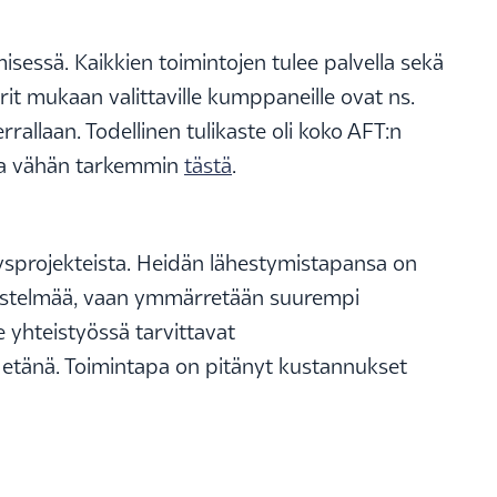
isessä. Kaikkien toimintojen tulee palvella sekä
erit mukaan valittaville kumppaneille ovat ns.
rallaan. Todellinen tulikaste oli koko AFT:n
kea vähän tarkemmin
tästä
.
itysprojekteista. Heidän lähestymistapansa on
järjestelmää, vaan ymmärretään suurempi
yhteistyössä tarvittavat
 etänä. Toimintapa on pitänyt kustannukset