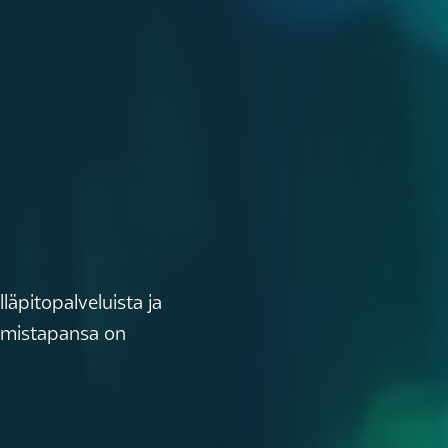
äpitopalveluista ja
tymistapansa on