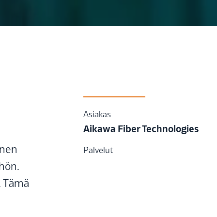
Asiakas
Aikawa Fiber Technologies
nnen
Palvelut
öhön.
t. Tämä