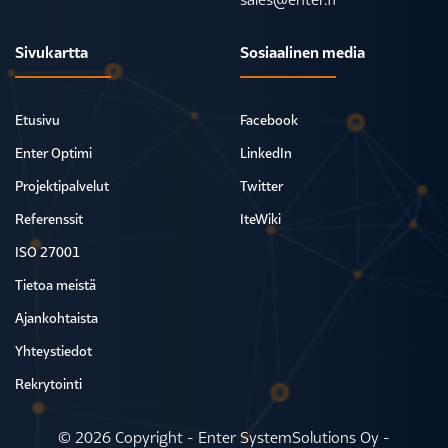
Sivukartta
Sosiaalinen media
Etusivu
Facebook
Enter Optimi
LinkedIn
Projektipalvelut
Twitter
Referenssit
IteWiki
ISO 27001
Tietoa meistä
Ajankohtaista
Yhteystiedot
Rekrytointi
© 2026 Copyright - Enter SystemSolutions Oy -