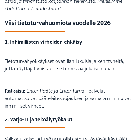
asiaa ja timanttista käytännön tekemistä. Menisimme
ehdottomasti uudestaan
.”
Viisi tietoturvahuomiota vuodelle 2026
1. Inhimillisten virheiden ehkäisy
Tietoturvahyökkäykset ovat liian lukuisia ja kehittyneitä,
jotta käyttäjät voisivat itse tunnistaa jokaisen uhan.
Ratkaisu:
Enter Pääte ja Enter Turva
–palvelut
automatisoivat päätelaitesuojauksen ja samalla minimoivat
inhimilliset virheet.
2. Varjo-IT ja tekoälytyökalut
Vaikka ulkoiset AI-työkalut olisi estetty, löytävät käyttäjät