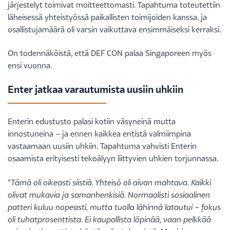
järjestelyt toimivat moitteettomasti. Tapahtuma toteutettiin
läheisessä yhteistyössä paikallisten toimijoiden kanssa, ja
osallistujamäärä oli varsin vaikuttava ensimmäiseksi kerraksi.
On todennäköistä, että DEF CON palaa Singaporeen myös
ensi vuonna.
Enter jatkaa varautumista uusiin uhkiin
Enterin edustusto palasi kotiin väsyneinä mutta
innostuneina – ja ennen kaikkea entistä valmiimpina
vastaamaan uusiin uhkiin. Tapahtuma vahvisti Enterin
osaamista erityisesti tekoälyyn liittyvien uhkien torjunnassa.
”
Tämä oli oikeasti siistiä. Yhteisö oli aivan mahtava. Kaikki
olivat mukavia ja samanhenkisiä. Normaalisti sosiaalinen
patteri kuluu nopeasti, mutta tuolla lähinnä latautui – fokus
oli tuhatprosenttista. Ei kaupallista löpinää, vaan pelkkää