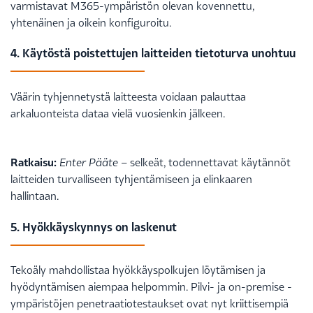
varmistavat M365-ympäristön olevan kovennettu,
yhtenäinen ja oikein konfiguroitu.
4. Käytöstä poistettujen laitteiden tietoturva unohtuu
Väärin tyhjennetystä laitteesta voidaan palauttaa
arkaluonteista dataa vielä vuosienkin jälkeen.
Ratkaisu:
Enter Pääte
– selkeät, todennettavat käytännöt
laitteiden turvalliseen tyhjentämiseen ja elinkaaren
hallintaan.
5. Hyökkäyskynnys on laskenut
Tekoäly mahdollistaa hyökkäyspolkujen löytämisen ja
hyödyntämisen aiempaa helpommin. Pilvi- ja on-premise -
ympäristöjen penetraatiotestaukset ovat nyt kriittisempiä