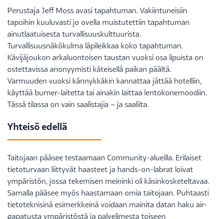
Perustaja Jeff Moss avasi tapahtuman. Vakiintuneisiin
tapoihin kuuluvasti jo ovella muistutettiin tapahtuman
ainutlaatuisesta turvallisuuskulttuurista.
Turvallisuusnäkökulma läpileikkaa koko tapahtuman.
Kävijäjoukon arkaluontoisen taustan vuoksi osa lipuista on
ostettavissa anonyymisti käteisellä paikan päältä.
Varmuuden vuoksi kännykkäkin kannattaa jättää hotelliin,
käyttää burner-laitetta tai ainakin laittaa lentokonemoodiin.
Tässä tilassa on vain saalistajia – ja saaliita.
Yhteisö edellä
Taitojaan pääsee testaamaan Community-alueilla. Erilaiset
tietoturvaan liittyvät haasteet ja hands-on-labrat loivat
ympäristön, jossa tekemisen meininki oli käsinkosketeltavaa.
Samalla pääsee myös haastamaan omia taitojaan. Puhtaasti
tietoteknisinä esimerkkeinä voidaan mainita datan haku air-
gapatusta ympäristöstä ja palvelimesta toiseen