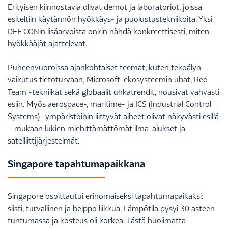
Erityisen kiinnostavia olivat demot ja laboratoriot, joissa
esiteltiin käytännön hyökkäys- ja puolustustekniikoita. Yksi
DEF CONin lisäarvoista onkin nähdä konkreettisesti, miten
hyökkääjät ajattelevat.
Puheenvuoroissa ajankohtaiset teemat, kuten tekoälyn
vaikutus tietoturvaan, Microsoft-ekosysteemin uhat, Red
Team -tekniikat sekä globaalit uhkatrendit, nousivat vahvasti
esiin. Myös aerospace-, maritime- ja ICS (Industrial Control
Systems) -ympäristöihin liittyvät aiheet olivat näkyvästi esillä
– mukaan lukien miehittämättömät ilma-alukset ja
satelliittijärjestelmät.
Singapore tapahtumapaikkana
Singapore osoittautui erinomaiseksi tapahtumapaikaksi:
siisti, turvallinen ja helppo liikkua. Lämpötila pysyi 30 asteen
tuntumassa ja kosteus oli korkea. Tästä huolimatta