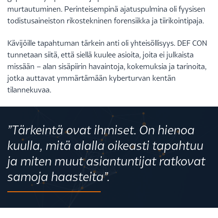
murtautuminen. Perinteisempinä ajatuspulmina oli fyysisen
todistusaineiston rikostekninen forensiikka ja tiirikointipaja.
Kävijöille tapahtuman tärkein anti oli yhteisöllisyys. DEF CON
tunnetaan siitä, että siellä kuulee asioita, joita ei julkaista
missään – alan sisäpiirin havaintoja, kokemuksia ja tarinoita,
jotka auttavat ymmärtämään kyberturvan kentän
tilannekuvaa.
”Tärkeintä ovat ihmiset. On hienoa
kuulla, mitä alalla oikeasti tapahtuu
ja miten muut asiantuntijat ratkovat
samoja haasteita”.