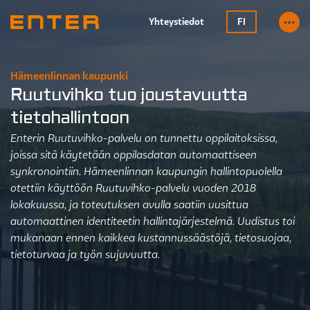
Yhteystiedot
FI
Hämeenlinnan kaupunki
Ruutuvihko tuo joustavuutta
tietohallintoon
Enterin Ruutuvihko-palvelu on tunnettu oppilaitoksissa,
joissa sitä käytetään oppilasdatan automaattiseen
synkronointiin. Hämeenlinnan kaupungin hallintopuolella
otettiin käyttöön Ruutuvihko-palvelu vuoden 2018
lokakuussa, ja toteutuksen avulla saatiin uusittua
automaattinen identiteetin hallintajärjestelmä. Uudistus toi
mukanaan ennen kaikkea kustannussäästöjä, tietosuojaa,
tietoturvaa ja työn sujuvuutta.