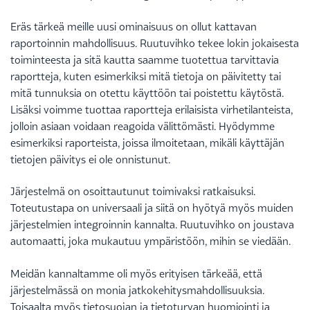
Eräs tärkeä meille uusi ominaisuus on ollut kattavan
raportoinnin mahdollisuus. Ruutuvihko tekee lokin jokaisesta
toiminteesta ja sitä kautta saamme tuotettua tarvittavia
raportteja, kuten esimerkiksi mitä tietoja on päivitetty tai
mitä tunnuksia on otettu käyttöön tai poistettu käytöstä.
Lisäksi voimme tuottaa raportteja erilaisista virhetilanteista,
jolloin asiaan voidaan reagoida välittömästi. Hyödymme
esimerkiksi raporteista, joissa ilmoitetaan, mikäli käyttäjän
tietojen päivitys ei ole onnistunut.
Järjestelmä on osoittautunut toimivaksi ratkaisuksi.
Toteutustapa on universaali ja siitä on hyötyä myös muiden
järjestelmien integroinnin kannalta. Ruutuvihko on joustava
automaatti, joka mukautuu ympäristöön, mihin se viedään.
Meidän kannaltamme oli myös erityisen tärkeää, että
järjestelmässä on monia jatkokehitysmahdollisuuksia.
Toisaalta myös tietosuojan ja tietoturvan huomiointi ja