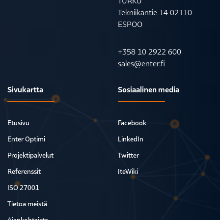
TURKU
Tekniikantie 14 02110
ESPOO
+358 10 2922 600
sales@enter.fi
Sivukartta
Sosiaalinen media
Etusivu
Facebook
Enter Optimi
LinkedIn
Projektipalvelut
Twitter
Referenssit
IteWiki
ISO 27001
Tietoa meistä