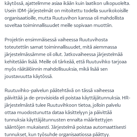
käytössä, ajattelimme asiaa ikään kuin laatikon ulkopuolelta.
Usein IDM-järjestelmät on mitoitettu todella suurikokoisille
organisaatioille, mutta Ruutuvihon kanssa oli mahdollista
soveltaa toiminnallisuudet meille sopivaan muottiin.
Projektin ensimmäisessä vaiheessa Ruutuvihosta
toteutettiin samat toiminnallisuudet, mitä aiemmassa
järjestelmässämme oli ollut. Jatkovaiheessa järjestelmää
kehitetään lisää. Meille oli tärkeää, että Ruutuvihko tarjoaa
myös räätälöinnin mahdollisuuksia, mikä lisää sen
joustavuutta käytössä.
Ruutuvihko-palvelun päätehtävä on tässä vaiheessa
päivittää ja de-provisioida eli poistaa käyttäjätunnuksia. HR-
järjestelmästä tulee Ruutuvihkoon tietoa, jolloin palvelu
ottaa muodostunutta dataa käsittelyyn ja päivittää
tunnuksia käyttäjätunnusten ennalta määritettyjen
sääntöjen mukaisesti. Järjestelmä poistaa automaattisesti
tunnukset, kun työsuhde organisaatiossa päättyy.