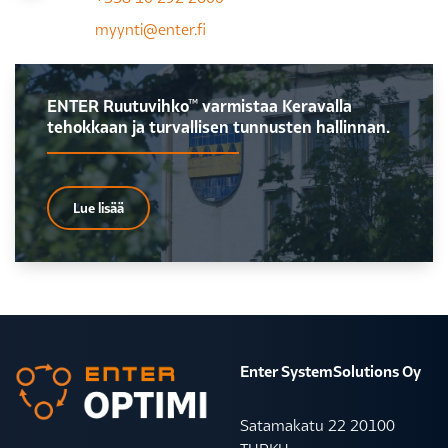
myynti@enter.fi
ENTER Ruutuvihko™ varmistaa Keravalla
tehokkaan ja turvallisen tunnusten hallinnan.
Lue lisää
Enter SystemSolutions Oy
Satamakatu 22 20100