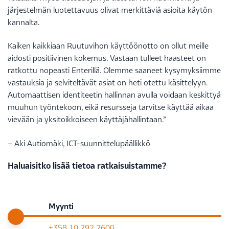
järjestelmän luotettavuus olivat merkittäviä asioita käytön
kannalta.
Kaiken kaikkiaan Ruutuvihon käyttöönotto on ollut meille
aidosti positiivinen kokemus. Vastaan tulleet haasteet on
ratkottu nopeasti Enterillä. Olemme saaneet kysymyksiimme
vastauksia ja selviteltävät asiat on heti otettu käsittelyyn.
Automaattisen identiteetin hallinnan avulla voidaan keskittyä
muuhun työntekoon, eikä resursseja tarvitse käyttää aikaa
vievään ja yksitoikkoiseen käyttäjähallintaan.”
– Aki Autiomäki, ICT-suunnittelupäällikkö
Haluaisitko lisää tietoa ratkaisuistamme?
Myynti
+358 10 292 2600